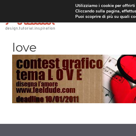
Vai
Utilizziamo i cookie per offrirt
Cliccando sulla pagina, effettua
al
Puoi scoprire di più su quali c
contenuto
love