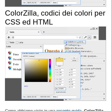
ColorZilla, codici dei colori per
CSS ed HTML
Come abbiamo visto in una
recente guida
,
ColorZilla