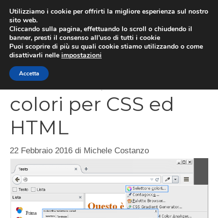
Vai
Utilizziamo i cookie per offrirti la migliore esperienza sul nostro
al
sito web.
MEN
Cliccando sulla pagina, effettuando lo scroll o chiudendo il
contenuto
banner, presti il consenso all’uso di tutti i cookie
Puoi scoprire di più su quali cookie stiamo utilizzando o come
disattivarli nelle
impostazioni
ColorZilla, codici dei
Accetta
colori per CSS ed
HTML
22 Febbraio 2016
di
Michele Costanzo