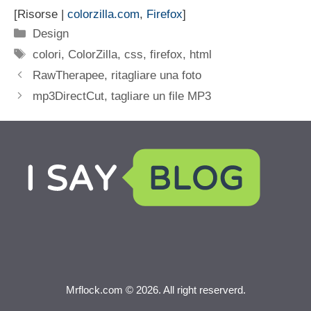
[Risorse |
colorzilla.com
,
Firefox
]
Categorie
Design
Tag
colori
,
ColorZilla
,
css
,
firefox
,
html
RawTherapee, ritagliare una foto
mp3DirectCut, tagliare un file MP3
Mrflock.com © 2026. All right reserverd.