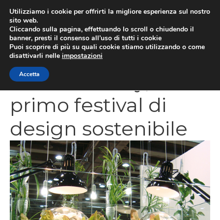
Vai
Utilizziamo i cookie per offrirti la migliore esperienza sul nostro
al
sito web.
MEN
Cliccando sulla pagina, effettuando lo scroll o chiudendo il
contenuto
banner, presti il consenso all’uso di tutti i cookie
Puoi scoprire di più su quali cookie stiamo utilizzando o come
disattivarli nelle
impostazioni
Sustain/ability, il
Accetta
primo festival di
design sostenibile