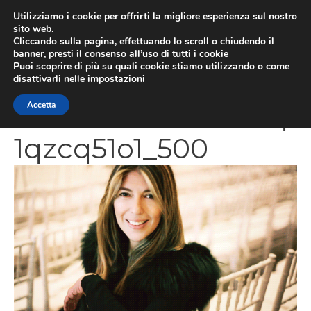
Vai
Utilizziamo i cookie per offrirti la migliore esperienza sul nostro
al
sito web.
MEN
Cliccando sulla pagina, effettuando lo scroll o chiudendo il
contenuto
banner, presti il consenso all’uso di tutti i cookie
Puoi scoprire di più su quali cookie stiamo utilizzando o come
disattivarli nelle
impostazioni
tumblr_lhe5xdXETq
Accetta
1qzcq51o1_500