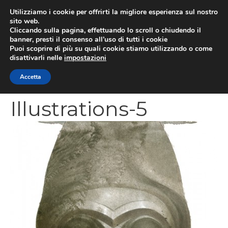
Vai
Utilizziamo i cookie per offrirti la migliore esperienza sul nostro
al
sito web.
MEN
Cliccando sulla pagina, effettuando lo scroll o chiudendo il
contenuto
banner, presti il consenso all’uso di tutti i cookie
Puoi scoprire di più su quali cookie stiamo utilizzando o come
disattivarli nelle
impostazioni
Sam-Weber-
Accetta
Illustrations-5