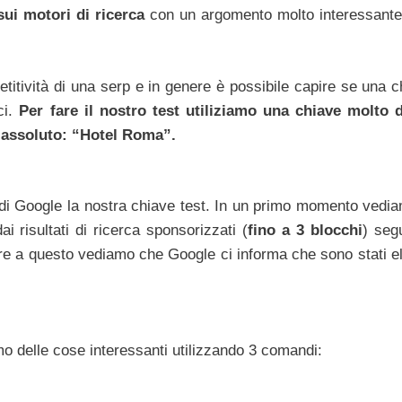
ui motori di ricerca
con un argomento molto interessante 
etitività di una serp e in genere è possibile capire se una 
ci.
Per fare il nostro test utiliziamo una chiave molto di
n assoluto: “Hotel Roma”.
a di Google la nostra chiave test. In un primo momento vedi
 risultati di ricerca sponsorizzati (
fino a 3 blocchi
) seg
ltre a questo vediamo che Google ci informa che sono stati el
amo delle cose interessanti utilizzando 3 comandi: