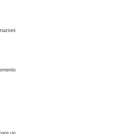
nazioni
lemento
onare un