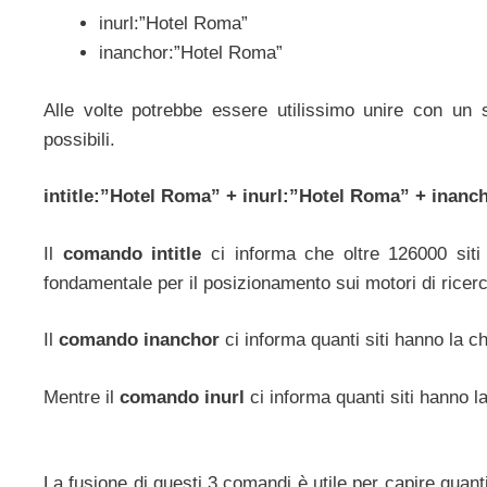
inurl:”Hotel Roma”
inanchor:”Hotel Roma”
Alle volte potrebbe essere utilissimo unire con un
possibili.
intitle:”Hotel Roma” + inurl:”Hotel Roma” + inan
Il
comando intitle
ci informa che oltre 126000 siti h
fondamentale per il posizionamento sui motori di ricer
Il
comando inanchor
ci informa quanti siti hanno la ch
Mentre il
comando inurl
ci informa quanti siti hanno la
La fusione di questi 3 comandi è utile per capire quanti