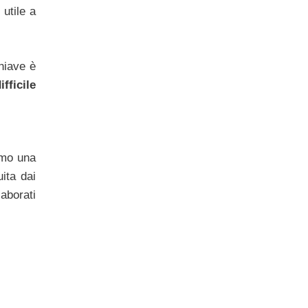
utile a
chiave è
fficile
amo una
uita dai
aborati