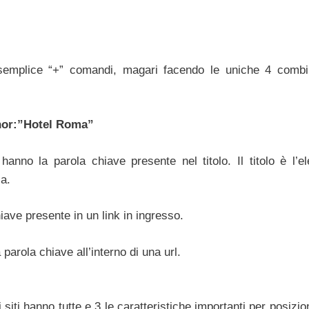
 semplice “+” comandi, magari facendo le uniche 4 combi
chor:”Hotel Roma”
anno la parola chiave presente nel titolo. Il titolo è l’e
ca.
iave presente in un link in ingresso.
 parola chiave all’interno di una url.
 siti hanno tutte e 3 le caratteristiche importanti per posizi