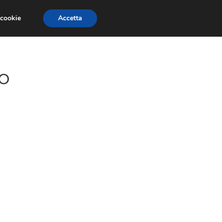
 cookie
Accetta
CONCORSI
DESIGN
RISORSE
eo