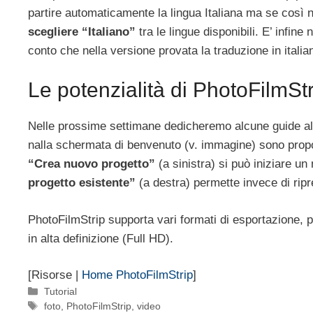
partire automaticamente la lingua Italiana ma se così
scegliere “Italiano”
tra le lingue disponibili. E’ infi
conto che nella versione provata la traduzione in italia
Le potenzialità di PhotoFilmStr
Nelle prossime settimane dedicheremo alcune guide al
nalla schermata di benvenuto (v. immagine) sono propo
“Crea nuovo progetto”
(a sinistra) si può iniziare un
progetto esistente”
(a destra) permette invece di ripre
PhotoFilmStrip supporta vari formati di esportazione, pe
in alta definizione (Full HD).
[Risorse |
Home PhotoFilmStrip
]
Categorie
Tutorial
Tag
foto
,
PhotoFilmStrip
,
video