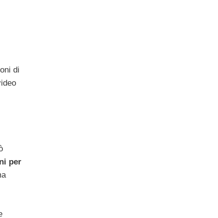
oni di
video
ò
ni per
ma
e