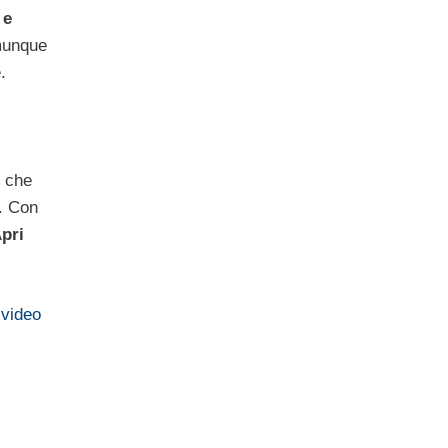
 e
omunque
.
e che
. Con
pri
e
video