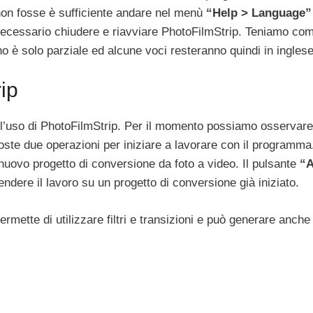
 non fosse è sufficiente andare nel menù
“Help > Language”
ne necessario chiudere e riavviare PhotoFilmStrip. Teniamo c
no è solo parziale ed alcune voci resteranno quindi in inglese
ip
l’uso di PhotoFilmStrip. Per il momento possiamo osservar
ste due operazioni per iniziare a lavorare con il programma
 nuovo progetto di conversione da foto a video. Il pulsante
“A
ndere il lavoro su un progetto di conversione già iniziato.
rmette di utilizzare filtri e transizioni e può generare anch