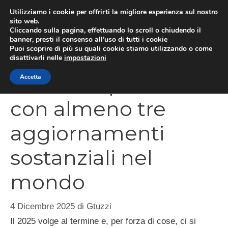
Vai
Utilizziamo i cookie per offrirti la migliore esperienza sul nostro
al
sito web.
MEN
Cliccando sulla pagina, effettuando lo scroll o chiudendo il
contenuto
banner, presti il consenso all’uso di tutti i cookie
Puoi scoprire di più su quali cookie stiamo utilizzando o come
disattivarli nelle
impostazioni
Photoshop 2026
Accetta
con almeno tre
aggiornamenti
sostanziali nel
mondo
4 Dicembre 2025
di
Gtuzzi
Il 2025 volge al termine e, per forza di cose, ci si