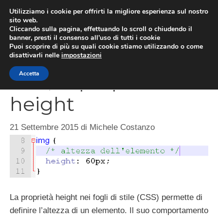
Vai
Utilizziamo i cookie per offrirti la migliore esperienza sul nostro
al
sito web.
MEN
Cliccando sulla pagina, effettuando lo scroll o chiudendo il
contenuto
banner, presti il consenso all’uso di tutti i cookie
Puoi scoprire di più su quali cookie stiamo utilizzando o come
disattivarli nelle
impostazioni
CSS, la proprietà
Accetta
height
21 Settembre 2015
di
Michele Costanzo
La proprietà height nei fogli di stile (CSS) permette di
definire l’altezza di un elemento. Il suo comportamento