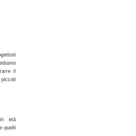
gettisti
vediamo
arre il
piccoli
in età
e quelli