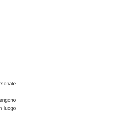
ersonale
vengono
n luogo