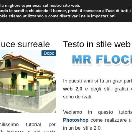
i la migliore esperienza sul nostro sito web.
ndo lo scroll o chiudendo il banner, presti il consenso all’uso di tutti i
ookie stiamo utilizzando o come disattivarli nelle
impostazioni
TUTORIAL
WORDPRESS
INSPIRATION
 luce surreale
Testo in stile web
In questi anni si fà un gran par
web 2.0
e degli stili grafici
sono derivati.
Vediamo in questo tutori
Photoshop
come realizzare u
ilissimo tutorial per
in un bel stile 2.0.