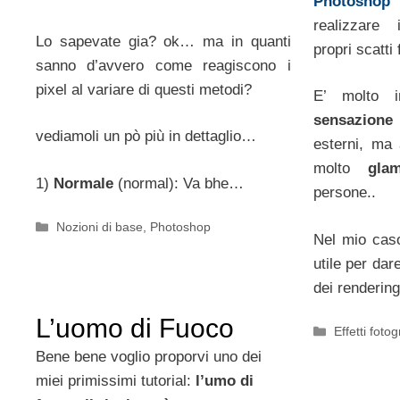
Photoshop
è
realizzare 
Lo sapevate gia? ok… ma in quanti
propri scatti 
sanno d’avvero come reagiscono i
pixel al variare di questi metodi?
E’ molto i
sensazione 
vediamoli un pò più in dettaglio…
esterni, ma
molto
gla
1)
Normale
(normal): Va bhe…
persone..
Categorie
Nozioni di base
,
Photoshop
Nel mio caso
utile per dar
dei rendering
L’uomo di Fuoco
Categorie
Effetti fotog
Bene bene voglio proporvi uno dei
miei primissimi tutorial:
l’umo di