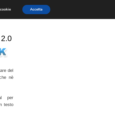
 cookie
Accetta
CONCORSI
DESIGN
RISORSE
 2.0
lare del
 che nè
al per
n testo