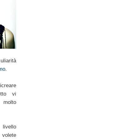
liarità
mo
.
icreare
etto vi
 molto
livello
volete