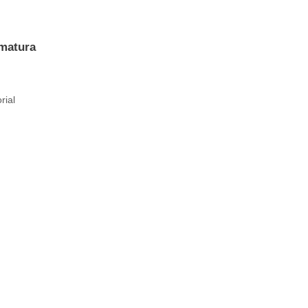
umatura
rial