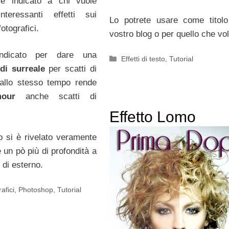
 indicato a chi vuole
interessanti effetti sui
Lo potrete usare come titolo
fotografici.
vostro blog o per quello che vol
ndicato per dare una
Categorie
Effetti di testo
,
Tutorial
di surreale
per scatti di
 allo stesso tempo rende
mour
anche scatti di
Effetto Lomo
 si è rivelato veramente
e un pò più di profondità a
 di esterno.
rafici
,
Photoshop
,
Tutorial