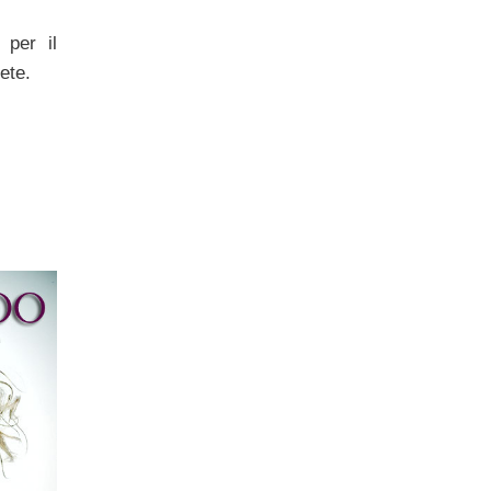
 per il
ete.