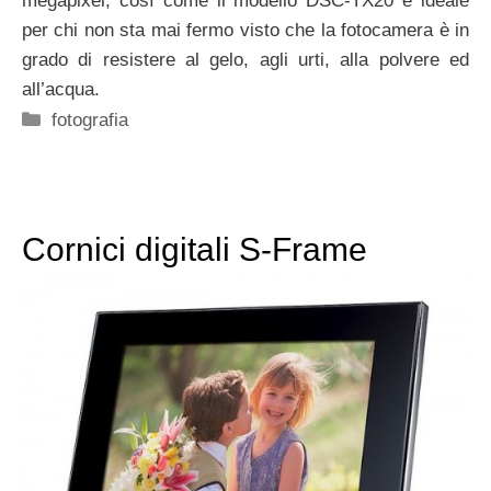
megapixel, così come il modello DSC-TX20 è ideale
per chi non sta mai fermo visto che la fotocamera è in
grado di resistere al gelo, agli urti, alla polvere ed
all’acqua.
Categorie
fotografia
Cornici digitali S-Frame