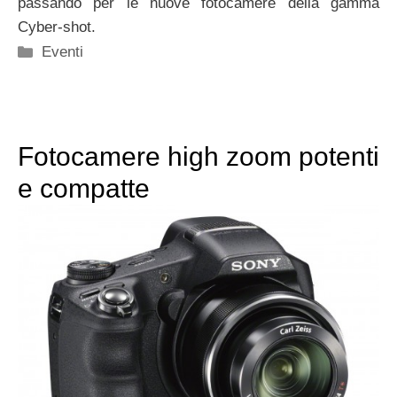
passando per le nuove fotocamere della gamma
Cyber-shot.
Categorie
Eventi
Fotocamere high zoom potenti
e compatte