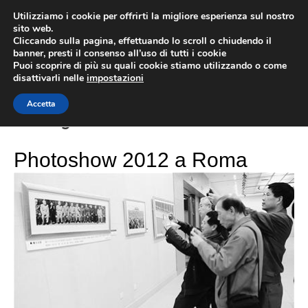
Vai
Utilizziamo i cookie per offrirti la migliore esperienza sul nostro
al
sito web.
MEN
Cliccando sulla pagina, effettuando lo scroll o chiudendo il
contenuto
banner, presti il consenso all’uso di tutti i cookie
Puoi scoprire di più su quali cookie stiamo utilizzando o come
disattivarli nelle
impostazioni
sony
Accetta
Photoshow 2012 a Roma