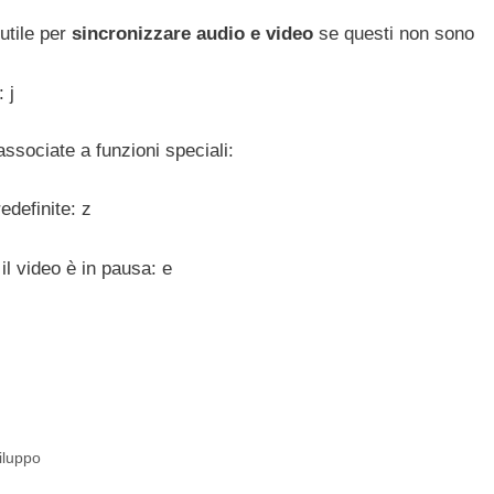
utile per
sincronizzare audio e video
se questi non sono
 j
associate a funzioni speciali:
definite: z
l video è in pausa: e
iluppo