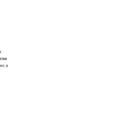
a
erso
deo a