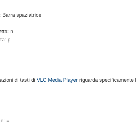
e: Barra spaziatrice
tta: n
ta: p
zioni di tasti di
VLC Media Player
riguarda specificamente 
le: =