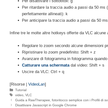
Per disattivare i sottotitoli: g
Per ritardare la traccia audio a passi da 50 ms (
perfettamente allineati): k
Per anticipare la traccia audio a passi da 50 ms:
Infine tre le molte altre hotkeys offerte da VLC alcune 
Regolare lo zoom secondo alcune dimensioni pre
Ripristinare lo zoom predefinito: Shift + z
Avanzare di fotogramma in fotogramma quando i
Catturare una schermata
dal video: Shift + s
Uscire da VLC: Ctrl + q
[Risorse |
VideoLan
]
Categorie
Tutorial
Tag
video
,
VLC
Guida a RawTherapee, fotoritocco semplice con i Profili di sv
Disattivare Javascript in Google Chrome