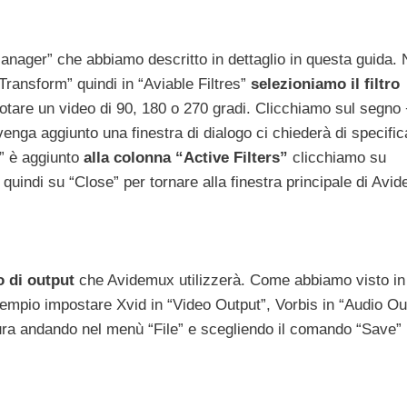
anager” che abbiamo descritto in dettaglio in questa guida. 
 “Transform” quindi in “Aviable Filtres”
selezioniamo il filtro
tare un video di 90, 180 o 270 gradi. Clicchiamo sul segno 
 venga aggiunto una finestra di dialogo ci chiederà di specific
te” è aggiunto
alla colonna “Active Filters”
clicchiamo su
e quindi su “Close” per tornare alla finestra principale di Avi
o di output
che Avidemux utilizzerà. Come abbiamo visto in 
pio impostare Xvid in “Video Output”, Vorbis in “Audio Ou
ra andando nel menù “File” e scegliendo il comando “Save” 