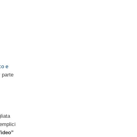
co e
 parte
liata
emplici
Video”