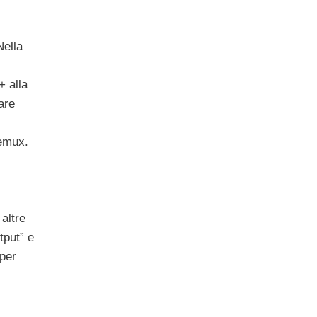
Nella
+ alla
are
demux.
altre
tput” e
per