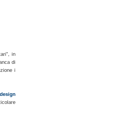
ri”, in
anca di
zione i
design
icolare