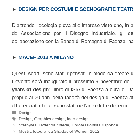
►
DESIGN PER COSTUMI E SCENOGRAFIE TEATR
D’altronde l’ecologia giova alle imprese visto che, in 
dell’Associazione per il Disegno Industriale, gli s
collaborazione con la Banca di Romagna di Faenza, han
►
MACEF 2012 A MILANO
Questi scarti sono stati ripensati in modo da creare un 
L’evento sarà inaugurato il prossimo 9 novembre del 20
years of design
“, libro di ISIA di Faenza a cura di Da
proprio ai 30 anni della facoltà del design di Faenza a
differenziati che ci sono stati nell’arco di tre decenni.
Categorie
Design
Tag
Design
,
Graphics design
,
logo design
Starbytes: l’azienda chiede, il professionista risponde
Mostra fotografica Shades of Women 2012