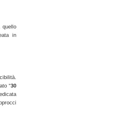
, quello
eata in
ibilità.
ato “
30
dedicata
approcci