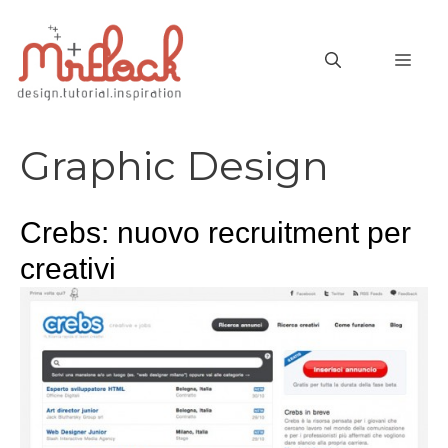
Vai
al
MEN
contenuto
Graphic Design
Crebs: nuovo recruitment per
creativi