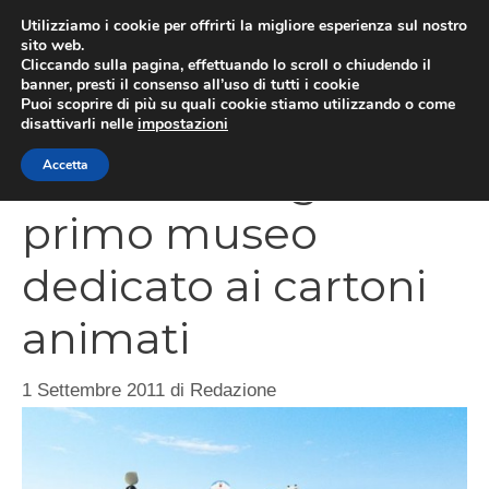
Vai
Utilizziamo i cookie per offrirti la migliore esperienza sul nostro
al
sito web.
MEN
Cliccando sulla pagina, effettuando lo scroll o chiudendo il
contenuto
banner, presti il consenso all’uso di tutti i cookie
Puoi scoprire di più su quali cookie stiamo utilizzando o come
disattivarli nelle
impostazioni
La Cina inaugura il
Accetta
primo museo
dedicato ai cartoni
animati
1 Settembre 2011
di
Redazione