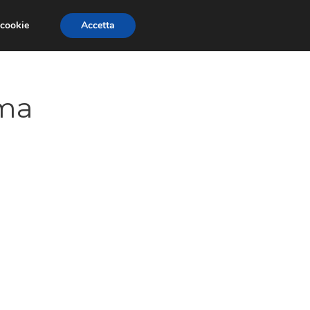
 cookie
Accetta
CONCORSI
DESIGN
RISORSE
ema