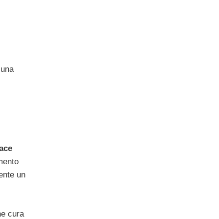
 una
cace
omento
ente un
ne cura