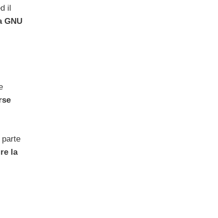
d il
ra GNU
e
rse
 parte
re la