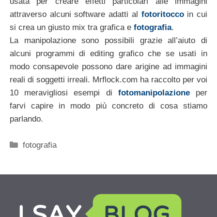
usata per creare effetti particolari alle immagini
attraverso alcuni software adatti al
fotoritocco
in cui
si crea un giusto mix tra grafica e
fotografia
.
La manipolazione sono possibili grazie all’aiuto di
alcuni programmi di editing grafico che se usati in
modo consapevole possono dare arigine ad immagini
reali di soggetti irreali. Mrflock.com ha raccolto per voi
10 meravigliosi esempi di
fotomanipolazione
per
farvi capire in modo più concreto di cosa stiamo
parlando.
Categorie
fotografia