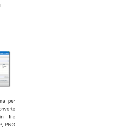
i.
ma per
nverte
n file
P, PNG