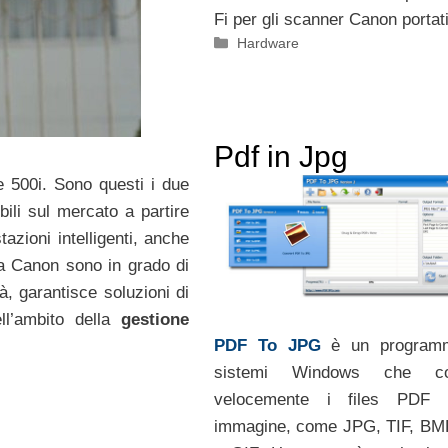
Fi per gli scanner Canon portatil
Categorie
Hardware
Pdf in Jpg
500i. Sono questi i due
ili sul mercato a partire
azioni intelligenti, anche
la Canon sono in grado di
à, garantisce soluzioni di
ll’ambito della
gestione
PDF To JPG
è un program
sistemi Windows che co
velocemente i files PDF i
immagine, come JPG, TIF, BM