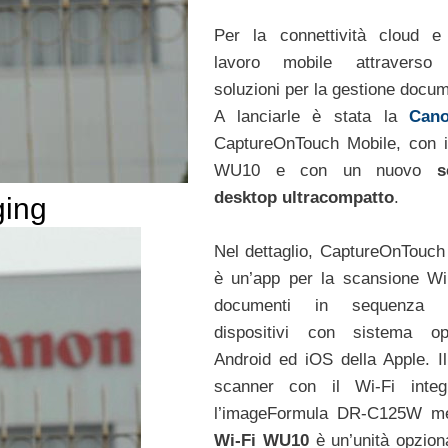
Per la connettività cloud e
lavoro mobile attraverso
soluzioni per la gestione docum
A lanciarle è stata la
Can
CaptureOnTouch Mobile, con i
WU10 e con un nuovo
s
desktop ultracompatto
.
ging
Nel dettaglio, CaptureOnTouch
è un’app per la scansione Wi
documenti in sequenza 
dispositivi con sistema ope
Android ed iOS della Apple. I
scanner con il Wi-Fi integ
l’imageFormula DR-C125W men
Wi-Fi WU10
è un’unità opzion