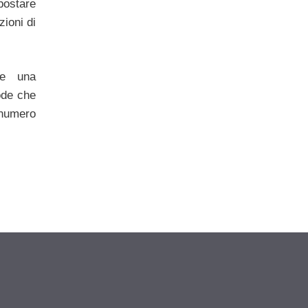
postare
zioni di
he una
ode che
 numero