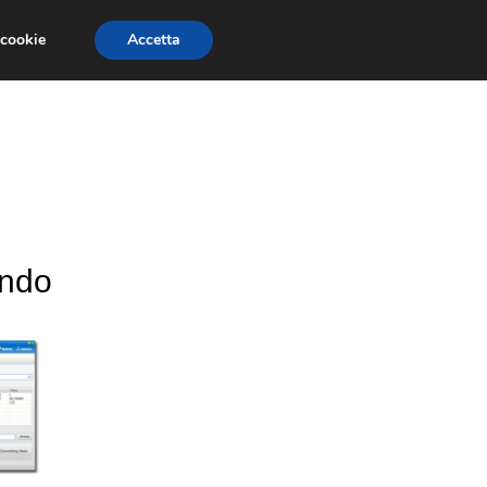
 cookie
Accetta
CONCORSI
DESIGN
RISORSE
ando