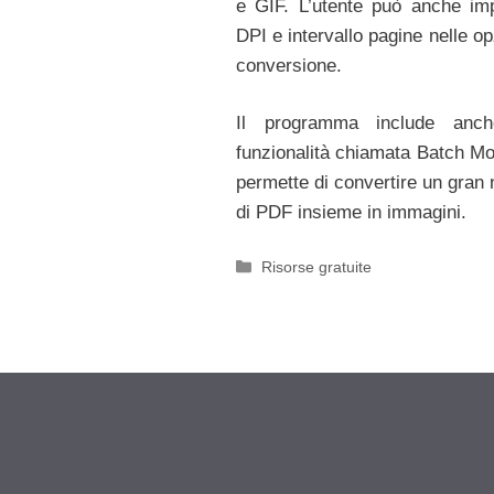
e GIF. L’utente può anche im
DPI e intervallo pagine nelle op
conversione.
Il programma include anc
funzionalità chiamata Batch M
permette di convertire un gran
di PDF insieme in immagini.
Categorie
Risorse gratuite