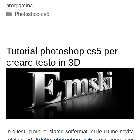
programma.
Categorie
Photoshop cs5
Tutorial photoshop cs5 per
creare testo in 3D
In questi giorni ci siamo soffermati sulle ultime novità
relative ad
Adobe photoshop cs5
, così dopo aver