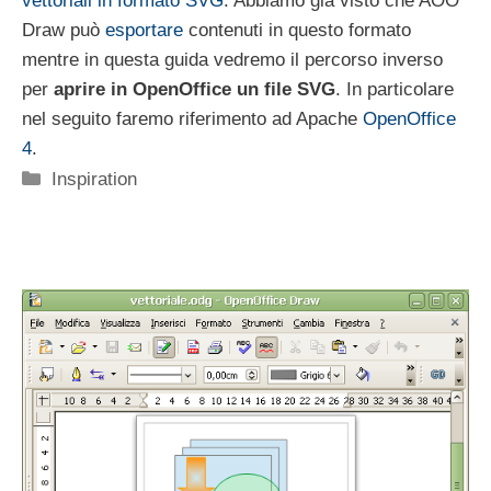
vettoriali in formato SVG
. Abbiamo già visto che AOO
Draw può
esportare
contenuti in questo formato
mentre in questa guida vedremo il percorso inverso
per
aprire in OpenOffice un file SVG
. In particolare
nel seguito faremo riferimento ad Apache
OpenOffice
4
.
Categorie
Inspiration