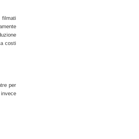
filmati
tamente
oduzione
a costi
tre per
 invece