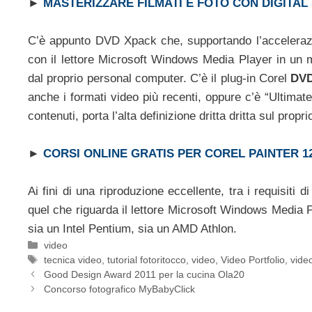
►
MASTERIZZARE FILMATI E FOTO CON DIGITAL
C’è appunto DVD Xpack che, supportando l’accelerazio
con il lettore Microsoft Windows Media Player in un m
dal proprio personal computer. C’è il plug-in Corel
DVD
anche i formati video più recenti, oppure c’è “Ultimat
contenuti, porta l’alta definizione dritta dritta sul prop
►
CORSI ONLINE GRATIS PER COREL PAINTER 1
Ai fini di una riproduzione eccellente, tra i requisiti 
quel che riguarda il lettore Microsoft Windows Media P
sia un Intel Pentium, sia un AMD Athlon.
Categorie
video
Tag
tecnica video
,
tutorial fotoritocco
,
video
,
Video Portfolio
,
video
Good Design Award 2011 per la cucina Ola20
Concorso fotografico MyBabyClick