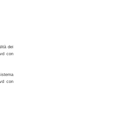
ità dei
Dvd con
sistema
Dvd con