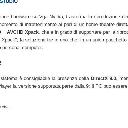
 STUDIO
ne hardware su Vga Nvidia, trasforma la riproduzione dei 
omento di intrattenimento al pari di un home theatre diret
 + AVCHD Xpack
, che è in grado di supportare per la ripr
e Xpack”, la soluzione tre in uno che, in un unico pacchetto 
rio personal computer.
2
di sistema è consigliabile la presenza della
DirectX 9.0
, men
layer la versione supportata parte dalla 9; il PC può essere
 virali