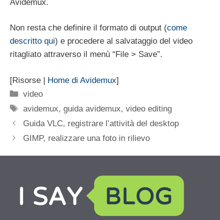
Avidemux.
Non resta che definire il formato di output (
come
descritto qui
) e procedere al salvataggio del video
ritagliato attraverso il menù “File > Save”.
[Risorse |
Home di Avidemux
]
Categorie
video
Tag
avidemux
,
guida avidemux
,
video editing
Guida VLC, registrare l’attività del desktop
GIMP, realizzare una foto in rilievo