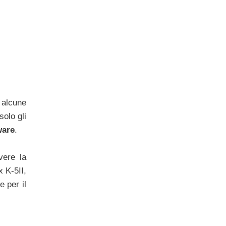
 alcune
solo gli
ware
.
vere la
x K-5II,
 per il