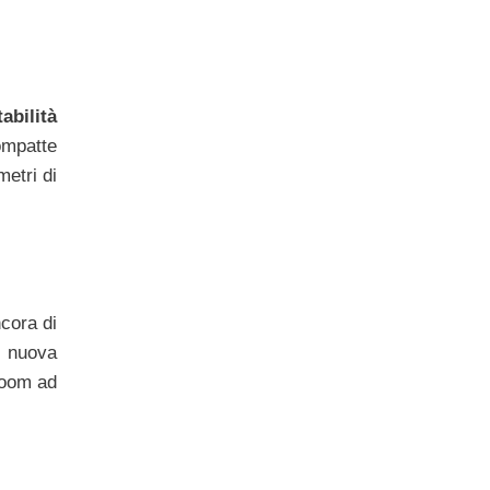
tabilità
ompatte
etri di
cora di
a nuova
zoom ad