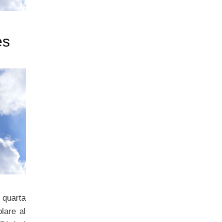
es
 quarta
olare al