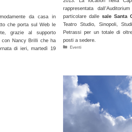
2013. La location nella Cap
rappresentata dall’Auditoriu
particolare dalle
sale Santa C
omodamente da casa in
Teatro Studio, Sinopoli, Stu
to che porta sul Web le
Petrassi per un totale di oltr
te, grazie al supporto
posti a sedere.
, con Nancy Brilli che ha
Categorie
Eventi
ornata di ieri, martedì 19