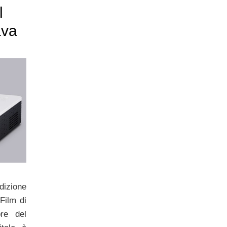
l
ava
edizione
 Film di
re del