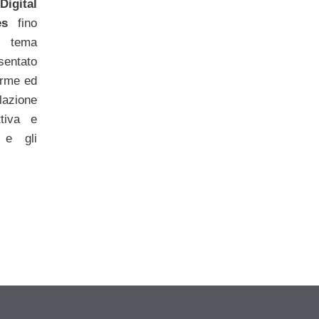
Digital
es
fino
l tema
sentato
orme ed
azione
ttiva e
 e gli