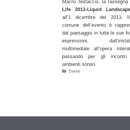
Macro Testaccio, la rassegna
Life 2013-Liquid Landscap
all’1 dicembre del 2013. I
comune dell’evento è rappre
dal paesaggio in tutte le sue f
espressioni, dall’install
multimediale all’opera intera
passando per gli incontri
ambienti sonori.
Categorie
Eventi