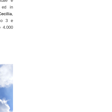
itale è
m ed in
ecilia
,
dio 3 e
e 4.000