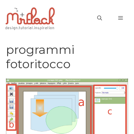
Vai
al
MEN
contenuto
programmi
fotoritocco