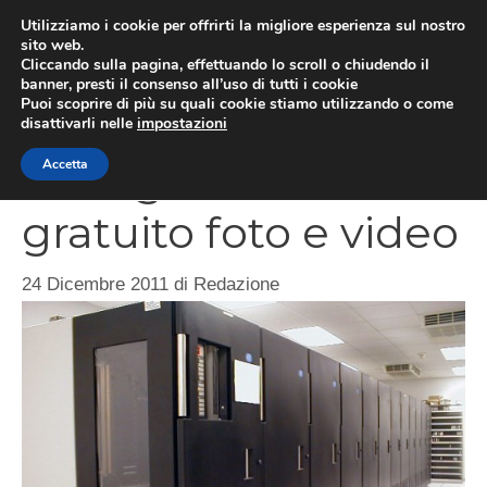
Vai
Utilizziamo i cookie per offrirti la migliore esperienza sul nostro
al
sito web.
MEN
Cliccando sulla pagina, effettuando lo scroll o chiudendo il
contenuto
banner, presti il consenso all’uso di tutti i cookie
Puoi scoprire di più su quali cookie stiamo utilizzando o come
disattivarli nelle
impostazioni
Storage on line
Accetta
gratuito foto e video
24 Dicembre 2011
di
Redazione