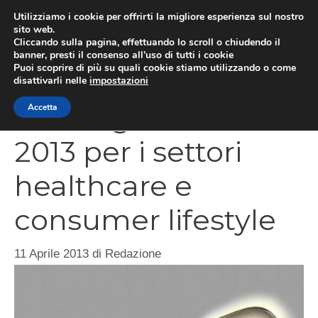
Vai
Utilizziamo i cookie per offrirti la migliore esperienza sul nostro
al
sito web.
MEN
Cliccando sulla pagina, effettuando lo scroll o chiudendo il
contenuto
banner, presti il consenso all’uso di tutti i cookie
Puoi scoprire di più su quali cookie stiamo utilizzando o come
disattivarli nelle
impostazioni
IF Design Award
Accetta
2013 per i settori
healthcare e
consumer lifestyle
11 Aprile 2013
di
Redazione