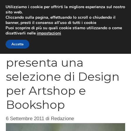
Vai
Utilizziamo i cookie per offrirti la migliore esperienza sul nostro
al
sito web.
MEN
Cliccando sulla pagina, effettuando lo scroll o chiudendo il
contenuto
banner, presti il consenso all’uso di tutti i cookie
Puoi scoprire di più su quali cookie stiamo utilizzando o come
disattivarli nelle
impostazioni
Il Macef di Milano
Accetta
presenta una
selezione di Design
per Artshop e
Bookshop
6 Settembre 2011
di
Redazione