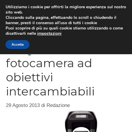
Vai
Utilizziamo i cookie per offrirti la migliore esperienza sul nostro
al
sito web.
MEN
Cliccando sulla pagina, effettuando lo scroll o chiudendo il
contenuto
banner, presti il consenso all’uso di tutti i cookie
Puoi scoprire di più su quali cookie stiamo utilizzando o come
disattivarli nelle
impostazioni
Sony α3000 nuova
Accetta
fotocamera ad
obiettivi
intercambiabili
29 Agosto 2013
di
Redazione