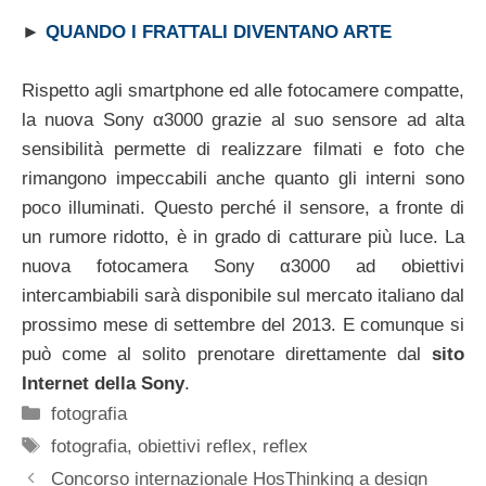
►
QUANDO I FRATTALI DIVENTANO ARTE
Rispetto agli smartphone ed alle fotocamere compatte,
la nuova Sony α3000 grazie al suo sensore ad alta
sensibilità permette di realizzare filmati e foto che
rimangono impeccabili anche quanto gli interni sono
poco illuminati. Questo perché il sensore, a fronte di
un rumore ridotto, è in grado di catturare più luce. La
nuova fotocamera Sony α3000 ad obiettivi
intercambiabili sarà disponibile sul mercato italiano dal
prossimo mese di settembre del 2013. E comunque si
può come al solito prenotare direttamente dal
sito
Internet della Sony
.
Categorie
fotografia
Tag
fotografia
,
obiettivi reflex
,
reflex
Concorso internazionale HosThinking a design