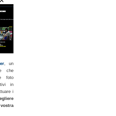
er
, un
le che
e foto
tivi in
ttuare i
egliere
 vostra