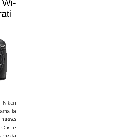
 Wi-
ati
Nikon
 ama la
a
nuova
l Gps e
nsore da