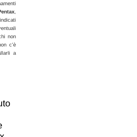
namenti
Pentax
,
dicati
ntuali
chi non
non c’è
larli a
uto
e
ex