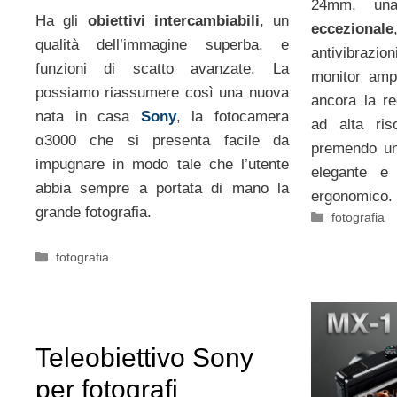
24mm, u
Ha gli
obiettivi intercambiabili
, un
eccezionale
qualità dell’immagine superba, e
antivibraz
funzioni di scatto avanzate. La
monitor amp
possiamo riassumere così una nuova
ancora la re
nata in casa
Sony
, la fotocamera
ad alta ris
α3000 che si presenta facile da
premendo un
impugnare in modo tale che l’utente
elegante e
abbia sempre a portata di mano la
ergonomico.
grande fotografia.
Categorie
fotografia
Categorie
fotografia
Teleobiettivo Sony
per fotografi