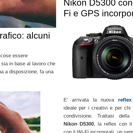
Nikon D5300 con
Fi e GPS incorpor
afico: alcuni
i cose essere
 sia in base al lavoro che
ha a disposizione, fa una
E’ arrivata la nuova
reflex
ideale per i creativi e per chi
condivisione. Trattasi dell
Nikon D5300
, la reflex con i
con il Wi-Fi incorporati, un se