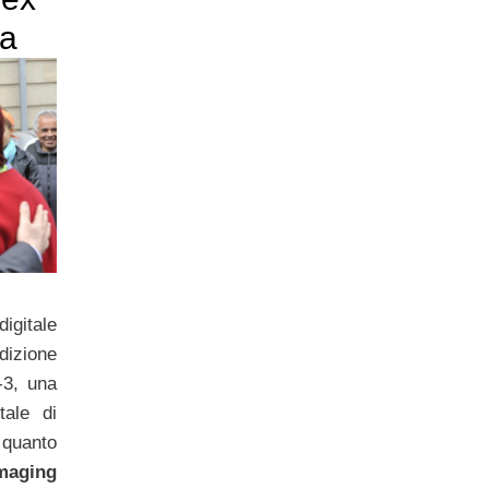
ta
igitale
dizione
-3, una
tale di
quanto
maging