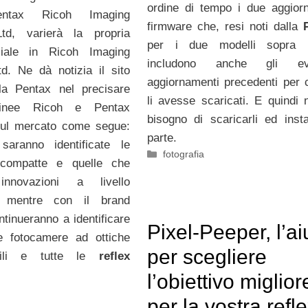
ordine di tempo i due aggior
entax Ricoh Imaging
firmware che, resi noti dalla
td, varierà la propria
per i due modelli sopra in
ciale in Ricoh Imaging
includono anche gli eve
d. Ne dà notizia il sito
aggiornamenti precedenti per 
a Pentax nel precisare
li avesse scaricati. E quindi 
inee Ricoh e Pentax
bisogno di scaricarli ed instal
sul mercato come segue:
parte.
aranno identificate le
Categorie
fotografia
 compatte e quelle che
nnovazioni a livello
o, mentre con il brand
ntinueranno a identificare
Pixel-Peeper, l’ai
le fotocamere ad ottiche
per scegliere
abili e tutte le
reflex
l’obiettivo miglior
per la vostra refl