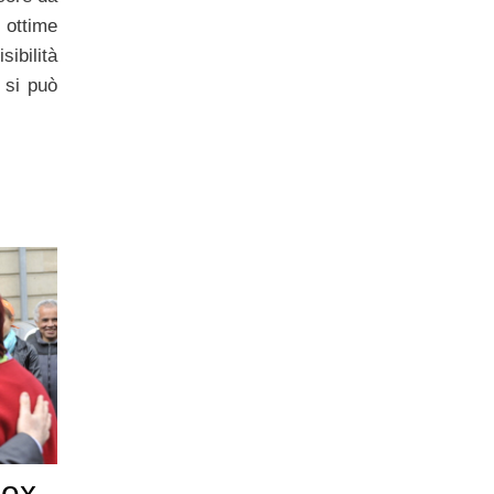
 ottime
sibilità
 si può
lex