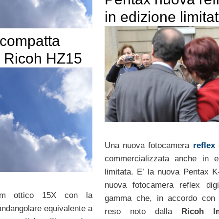
in edizione limita
compatta
le Ricoh HZ15
Una nuova fotocamera
reflex
d
commercializzata anche in e
limitata. E’ la nuova Pentax K
nuova fotocamera reflex digi
m ottico 15X con la
gamma che, in accordo con 
andangolare equivalente a
reso noto dalla
Ricoh I