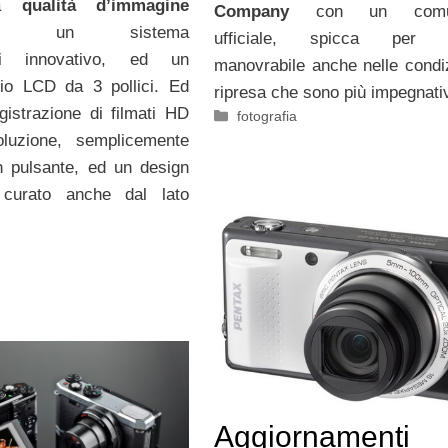
na
qualità d’immagine
Company
con un comun
, un sistema
ufficiale, spicca per 
ioni innovativo, ed un
manovrabile anche nelle condiz
io LCD da 3 pollici. Ed
ripresa che sono più impegnati
gistrazione di filmati HD
Categorie
fotografia
oluzione, semplicemente
 pulsante, ed un design
 curato anche dal lato
Aggiornamenti