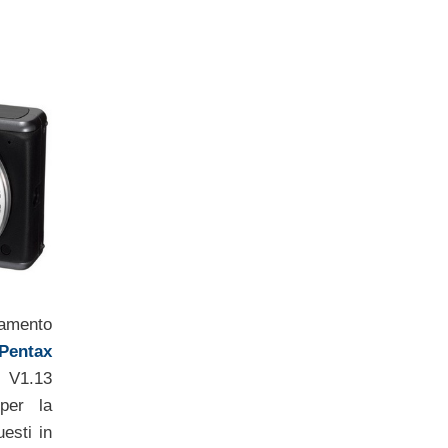
namento
Pentax
V1.13
 per la
esti in