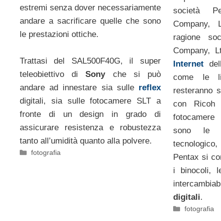
estremi senza dover necessariamente
società P
andare a sacrificare quelle che sono
Company, L
le prestazioni ottiche.
ragione so
Company, Lt
Trattasi del SAL500F40G, il super
Internet
dell
teleobiettivo di
Sony
che si può
come le l
andare ad innestare sia sulle
reflex
resteranno 
digitali, sia sulle fotocamere SLT a
con Ricoh s
fronte di un design in grado di
fotocamere
assicurare resistenza e robustezza
sono le i
tanto all’umidità quanto alla polvere.
tecnologic
Categorie
fotografia
Pentax si co
i binocoli, 
intercambi
digitali
.
Categorie
fotografia