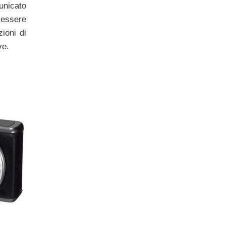
icato
essere
ioni di
ve.