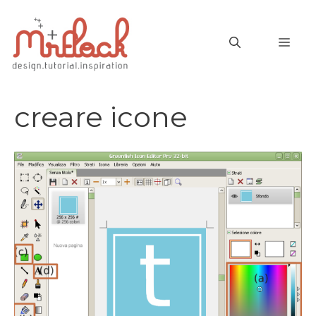
Vai
al
MEN
contenuto
creare icone