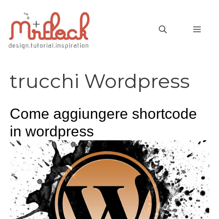
Vai
al
MEN
contenuto
trucchi Wordpress
Come aggiungere shortcode
in wordpress