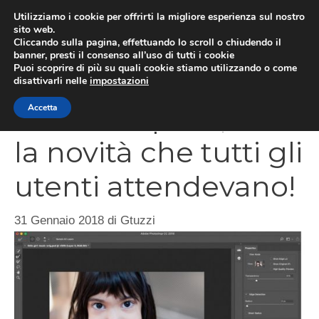
Vai
Utilizziamo i cookie per offrirti la migliore esperienza sul nostro
al
sito web.
MEN
Cliccando sulla pagina, effettuando lo scroll o chiudendo il
contenuto
banner, presti il consenso all’uso di tutti i cookie
Puoi scoprire di più su quali cookie stiamo utilizzando o come
disattivarli nelle
impostazioni
Photoshop 19.1, ecco
Accetta
la novità che tutti gli
utenti attendevano!
31 Gennaio 2018
di
Gtuzzi