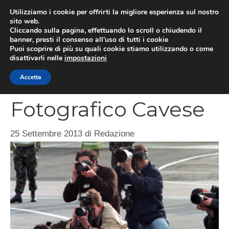
Vai
Utilizziamo i cookie per offrirti la migliore esperienza sul nostro
al
sito web.
MEN
Cliccando sulla pagina, effettuando lo scroll o chiudendo il
contenuto
banner, presti il consenso all’uso di tutti i cookie
Puoi scoprire di più su quali cookie stiamo utilizzando o come
disattivarli nelle
impostazioni
Concorso Club
Accetta
Fotografico Cavese
25 Settembre 2013
di
Redazione