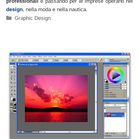
professionali
e passando per le imprese operanti nel
design
, nella moda e nella nautica.
Categorie
Graphic Design