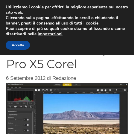
Vai
Utilizziamo i cookie per offrirti la migliore esperienza sul nostro
al
sito web.
MEN
Cliccando sulla pagina, effettuando lo scroll o chiudendo il
contenuto
banner, presti il consenso all’uso di tutti i cookie
Puoi scoprire di più su quali cookie stiamo utilizzando o come
disattivarli nelle
impostazioni
Nuovo PaintShop
Accetta
Pro X5 Corel
6 Settembre 2012
di
Redazione