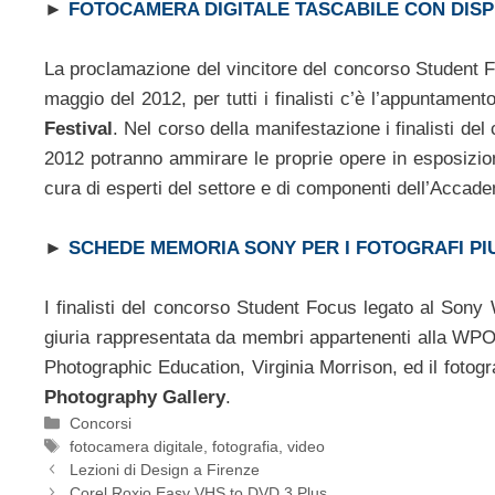
►
FOTOCAMERA DIGITALE TASCABILE CON DISP
La proclamazione del vincitore del concorso Student Fo
maggio del 2012, per tutti i finalisti c’è l’appuntame
Festival
. Nel corso della manifestazione i finalisti 
2012 potranno ammirare le proprie opere in esposizion
cura di esperti del settore e di componenti dell’Accade
►
SCHEDE MEMORIA SONY PER I FOTOGRAFI PIU
I finalisti del concorso Student Focus legato al Sony
giuria rappresentata da membri appartenenti alla WPO 
Photographic Education, Virginia Morrison, ed il fotog
Photography Gallery
.
Categorie
Concorsi
Tag
fotocamera digitale
,
fotografia
,
video
Lezioni di Design a Firenze
Corel Roxio Easy VHS to DVD 3 Plus