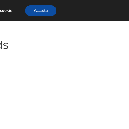
 cookie
Accetta
CONCORSI
DESIGN
RISORSE
ds