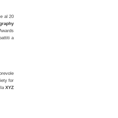
e al 20
graphy
 Awards
ttiti a
orevole
ety for
lla
XYZ