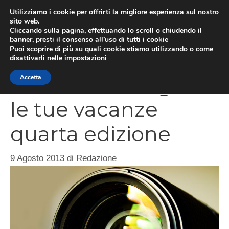
Vai
Utilizziamo i cookie per offrirti la migliore esperienza sul nostro
al
sito web.
MEN
Cliccando sulla pagina, effettuando lo scroll o chiudendo il
contenuto
banner, presti il consenso all’uso di tutti i cookie
Puoi scoprire di più su quali cookie stiamo utilizzando o come
disattivarli nelle
impostazioni
Concorso Fotografa
Accetta
le tue vacanze
quarta edizione
9 Agosto 2013
di
Redazione