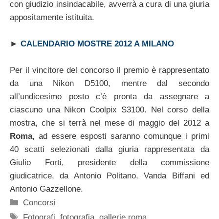
con giudizio insindacabile, avverrà a cura di una giuria
appositamente istituita.
►
CALENDARIO MOSTRE 2012 A MILANO
Per il vincitore del concorso il premio è rappresentato
da una Nikon D5100, mentre dal secondo
all’undicesimo posto c’è pronta da assegnare a
ciascuno una Nikon Coolpix S3100. Nel corso della
mostra, che si terrà nel mese di maggio del 2012 a
Roma
, ad essere esposti saranno comunque i primi
40 scatti selezionati dalla giuria rappresentata da
Giulio Forti, presidente della commissione
giudicatrice, da Antonio Politano, Vanda Biffani ed
Antonio Gazzellone.
Categorie
Concorsi
Tag
Fotografi
,
fotografia
,
gallerie roma