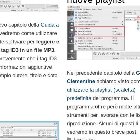
ovo capitolo della
Guida a
vedremo come utilizzare
te software per
leggere e
 tag ID3 in un file MP3
.
revemente che i tag ID3
nformazioni aggiuntive
Nel precedente capitolo della
G
pio autore, titolo e data
Clementine
abbiamo visto co
utilizzare la playlist (scaletta)
predefinita
del programma. Il
programma offre però molte altr
strumenti per lavorare con le lis
riproduzione. Alcuni di questi li
vedremo in questo breve post.
Categorie
Inspiration