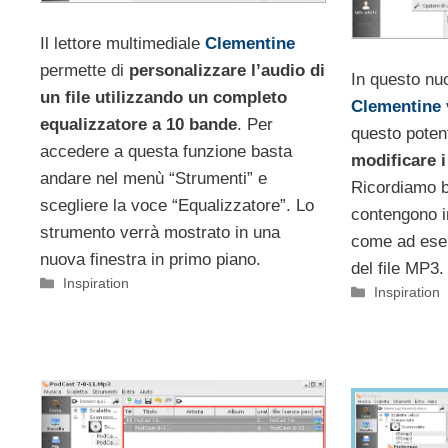
Il lettore multimediale
Clementine
permette di
personalizzare l’audio di
In questo nu
un file utilizzando un completo
Clementine
equalizzatore a 10 bande
. Per
questo poten
accedere a questa funzione basta
modificare i
andare nel menù “Strumenti” e
Ricordiamo b
scegliere la voce “Equalizzatore”. Lo
contengono i
strumento verrà mostrato in una
come ad esem
nuova finestra in primo piano.
del file MP3.
Categorie
Inspiration
Categorie
Inspiration