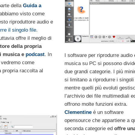
parte della
Guida a
abbiamo visto come
esto riproduttore audio e
rre il singolo file
.
ttavia offre il meglio di
tore della propria
di musica e
podcast
. In
I software per riprodurre audio 
a vedremo come
musica su PC si possono divide
 propria raccolta al
due grandi categorie. I più mini
si limitano a riprodurre i singoli 
mentre quelli più evoluti gestis
l’archivio dei file multimediali e
offrono molte funzioni extra.
Clementine
è un software
opensource che appartiene a q
seconda categorie ed
offre un