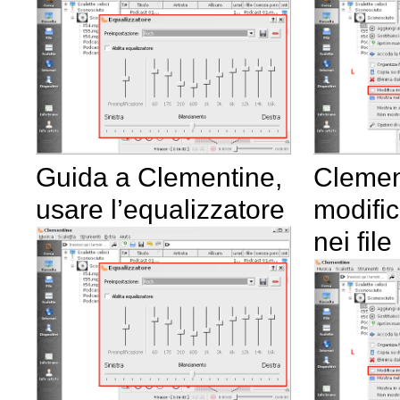
Guida a Clementine,
Clemen
usare l’equalizzatore
modific
nei fil