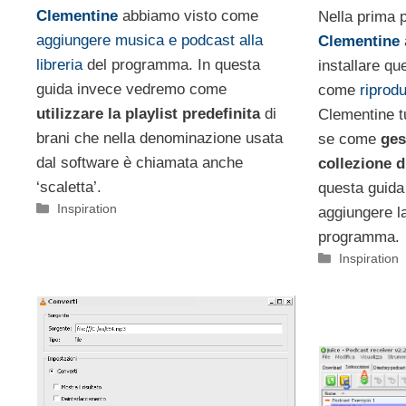
Clementine
abbiamo visto come
Nella prima 
aggiungere musica e podcast alla
Clementine
libreria
del programma. In questa
installare qu
guida invece vedremo come
come
riprodu
utilizzare la playlist predefinita
di
Clementine tu
brani che nella denominazione usata
se come
ges
dal software è chiamata anche
collezione 
‘scaletta’.
questa guid
Categorie
Inspiration
aggiungere la
programma.
Categorie
Inspiration