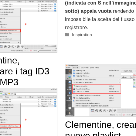
(indicata con S nell’immagin
sotto) appaia vuota
rendendo
impossibile la scelta del flusso
registrare.
Categorie
Inspiration
tine,
are i tag ID3
e MP3
Clementine, crea
nuove playlist