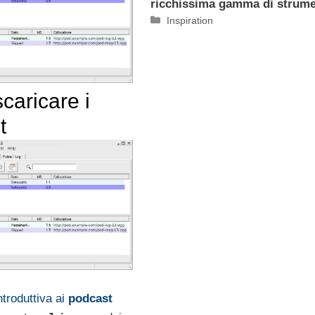
ricchissima gamma di strume
Categorie
Inspiration
scaricare i
t
ntroduttiva ai
podcast