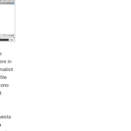
e
re in
malisti
file
cono
d
uesta
a