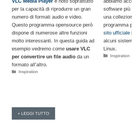
abbiamo acc
VLC Media Player
è noto soprattutto
software più 
per la capacità di riprodurre un gran
una collezio
numero di formati audio e video.
programma p
Questo programma opensource però
sito ufficiale
dispone di numerose altre funzioni
alcuni sist
molto interessanti. In questa guida ad
Linux.
esempio vedremo come
usare VLC
Categorie
Inspiration
per convertire un file audio
da un
formato all’altro.
Categorie
Inspiration
+ LEGGI TUTTO