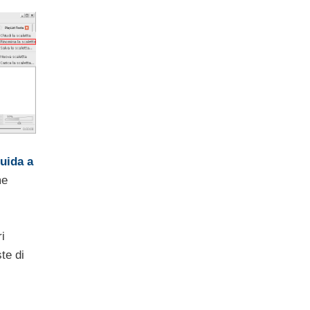
uida a
me
i
te di