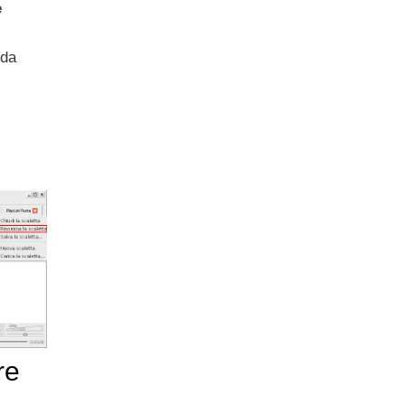
e
 da
re