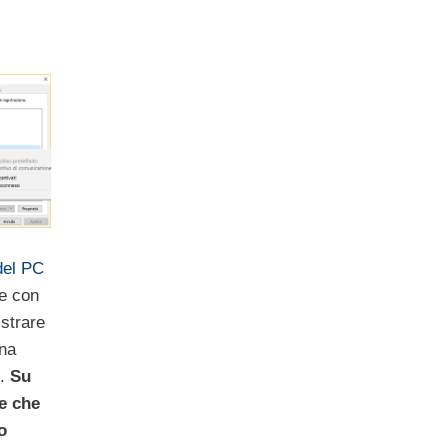
del PC
he con
strare
una
C.
Su
e che
o