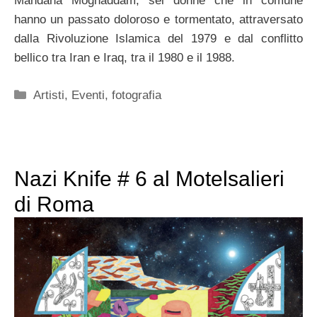
Mandana Moghaddam, sei donne che in comune
hanno un passato doloroso e tormentato, attraversato
dalla Rivoluzione Islamica del 1979 e dal conflitto
bellico tra Iran e Iraq, tra il 1980 e il 1988.
Categorie
Artisti
,
Eventi
,
fotografia
Nazi Knife # 6 al Motelsalieri
di Roma