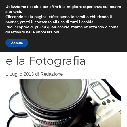
Vai
Utilizziamo i cookie per offrirti la migliore esperienza sul nostro
al
sito web.
MEN
Cliccando sulla pagina, effettuando lo scroll o chiudendo il
contenuto
banner, presti il consenso all’uso di tutti i cookie
Puoi scoprire di più su quali cookie stiamo utilizzando o come
disattivarli nelle
impostazioni
Concorso L’Assenza
Accetta
e la Fotografia
1 Luglio 2013
di
Redazione