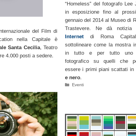
“Homeless” del fotografo Lee J
in esposizione fino al pros
gennaio del 2014 al Museo di 
Trastevere. Ne dà notizia i
Internazionale del Film di
Internet
di Roma Capital
ation nella Capitale è
sottolineare come la mostra in
ale Santa Cecilia
, Teatro
in tutto e per tutto uno 
tre 4.000 posti a sedere.
fotografico su quelli che p
essere i primi piani scattati in
e nero
.
Categorie
Eventi