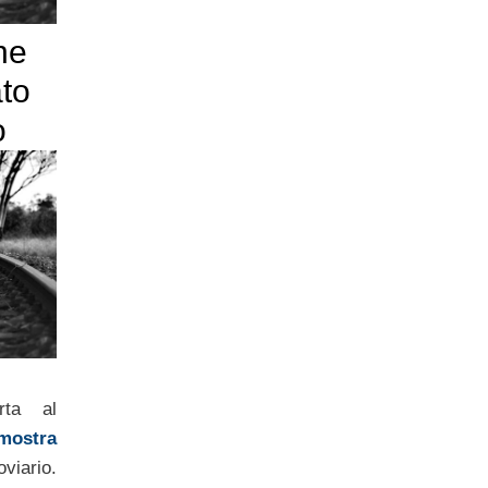
ne
ato
o
rta al
mostra
viario.