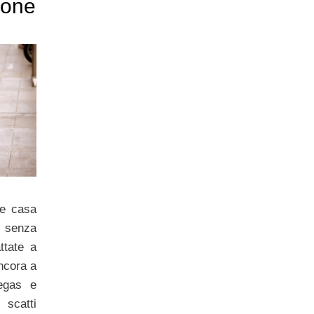
ione
me casa
 senza
ttate a
ncora a
egas e
scatti