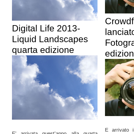
Crowdf
Digital Life 2013-
lanciat
Liquid Landscapes
Fotogra
quarta edizione
edizio
E arrivato 
E’ arrivata quest’anno alla quarta