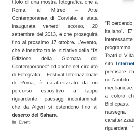
titolo di una mostra fotografica che a
Roma, al Mitreo – Arte
Contemporanea di Corviale, è stata
“Ricercando 
inaugurata venerdì scorso, 20
italiano”. E
settembre del 2013, e che proseguirà
interessant
fino al prossimo 17 ottobre. L’evento,
programma 
che è inserito tra le iniziative della “IX
Teatri di Vill
Edizione della Giornata del
sito
Interne
Contemporaneo” ed anche nel circuito
precisare ch
di Fotografia – Festival Internazionale
nell’ambit
di Roma, è caratterizzato da un
mechanicae. 
percorso espositivo a tappe
a coloro c
riguardante i paesaggi incontaminati
Bibliopass
che da Algeri si estendono fino al
rassegna
deserto del Sahara
.
caratterizza
Categorie
Eventi
riguardanti