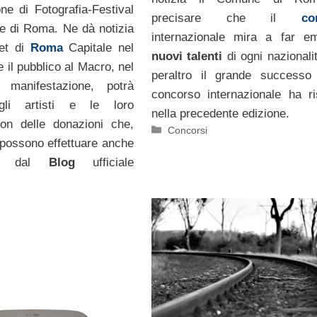
ne di Fotografia-Festival
precisare che il
co
le di Roma. Ne dà notizia
internazionale mira a far e
net di
Roma
Capitale nel
nuovi talenti
di ogni nazionali
 il pubblico al Macro, nel
peraltro il grande successo
 manifestazione, potrà
concorso internazionale ha r
gli artisti e le loro
nella precedente edizione.
con delle donazioni che,
Categorie
Concorsi
si possono effettuare anche
nte dal
Blog
ufficiale