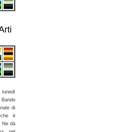
Arti
lunedì
l Bando
nale di
a che è
. Ne dà
ma nel