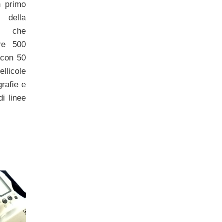
n primo
della
e che
tre 500
 con 50
licole
grafie e
di linee