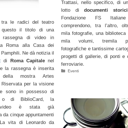
Trattasi, nello specifico, di u
lotto di
documenti storici
Fondazione FS Italian
tra le radici del teatro
comprendono, tra l’altro, ol
’ questo il titolo di una
mila fotografie, una biblioteca
e rassegna di video in
mila volumi, tremila pel
a Roma alla Casa dei
fotografiche e tantissime carto
a Pamphili. Ne dà notizia il
progetti di gallerie, di ponti e 
t
di
Roma Capitale
nel
ferroviarie.
e la rassegna è inserita
Categorie
Eventi
o della mostra Artes
Riservata per la visione
he sono in possesso di
, o di BiblioCard, la
 video è stata già
ta da cinque appuntamenti
 “La vita di Leonardo da