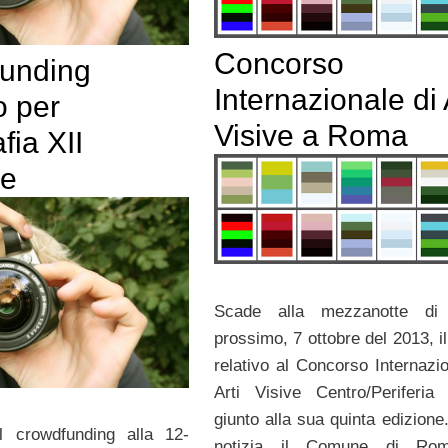
Concorso
unding
Internazionale di 
o per
Visive a Roma
fia XII
ne
Scade alla mezzanotte di 
prossimo, 7 ottobre del 2013, i
relativo al Concorso Internazio
Arti Visive Centro/Periferi
giunto alla sua quinta edizione
il crowdfunding alla 12-
notizia il Comune di Ro