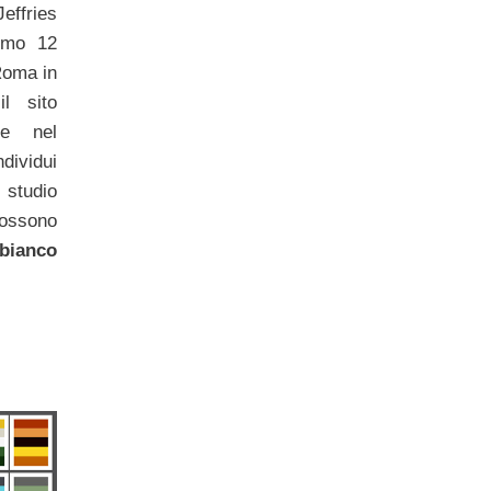
effries
simo 12
Roma in
l sito
e nel
dividui
studio
ossono
bianco