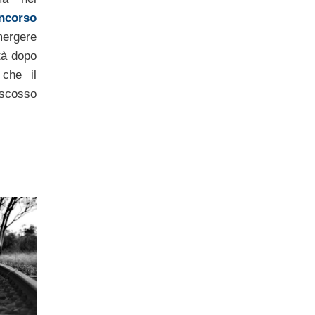
ncorso
mergere
tà dopo
 che il
iscosso