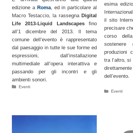
esima edizio
edizione a
Roma
, ed in particolare al
Internaziona
Macro Testaccio, la rassegna
Digital
il sito Inter
Life 2013-Liquid Landscapes
fino
precisare che
all’1 dicembre del 2013. Il tema
corso della
comune dell’evento è rappresentato
sostenere 
dal paesaggio in tutte le sue forme ed
produzioni 
espressioni, dall’installazione
tra l’altro, 
multimediale all’opera interattiva e
direttame
passando per gli incontri e gli
dell’evento.
ambienti sonori.
Categorie
Eventi
Categorie
Eventi