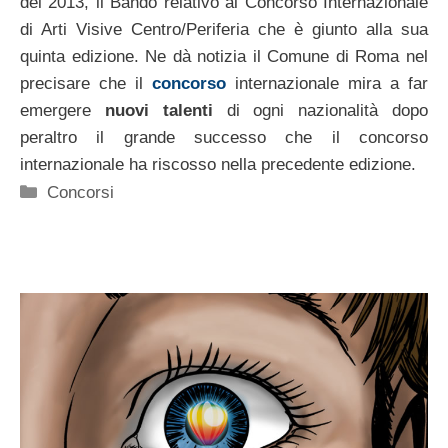
del 2013, il Bando relativo al Concorso Internazionale
di Arti Visive Centro/Periferia che è giunto alla sua
quinta edizione. Ne dà notizia il Comune di Roma nel
precisare che il
concorso
internazionale mira a far
emergere
nuovi talenti
di ogni nazionalità dopo
peraltro il grande successo che il concorso
internazionale ha riscosso nella precedente edizione.
Categorie
Concorsi