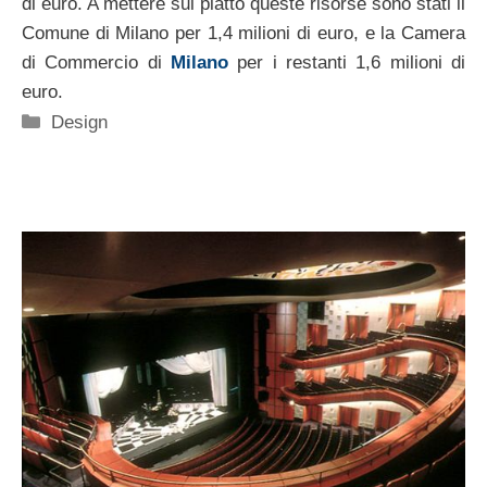
di euro. A mettere sul piatto queste risorse sono stati il
Comune di Milano per 1,4 milioni di euro, e la Camera
di Commercio di
Milano
per i restanti 1,6 milioni di
euro.
Categorie
Design