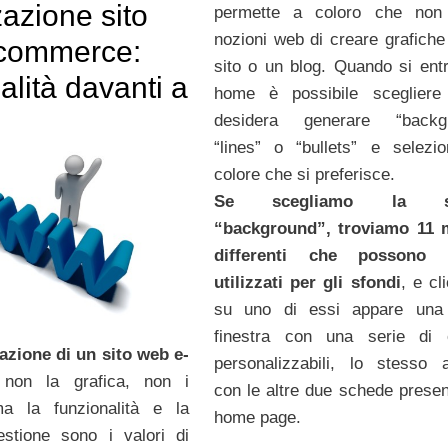
azione sito
permette a coloro che non
nozioni web di creare grafiche
commerce:
sito o un blog. Quando si entr
alità davanti a
home è possibile scegliere
desidera generare “backgr
“lines” o “bullets” e selezio
colore che si preferisce.
Se scegliamo la sc
“background”, troviamo 11 m
differenti che possono 
utilizzati per gli sfondi
, e cl
su uno di essi appare una
finestra con una serie di o
zazione di un sito web e-
personalizzabili, lo stesso 
 non la grafica, non i
con le altre due schede present
ma la funzionalità e la
home page.
gestione sono i valori di