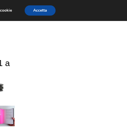
 cookie
Accetta
CONCORSI
DESIGN
RISORSE
1 a