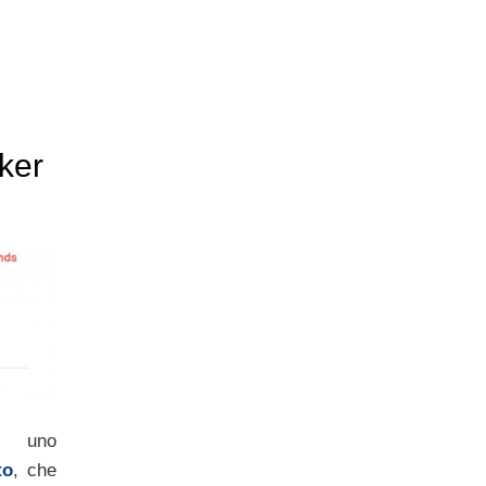
ker
uno
to
, che