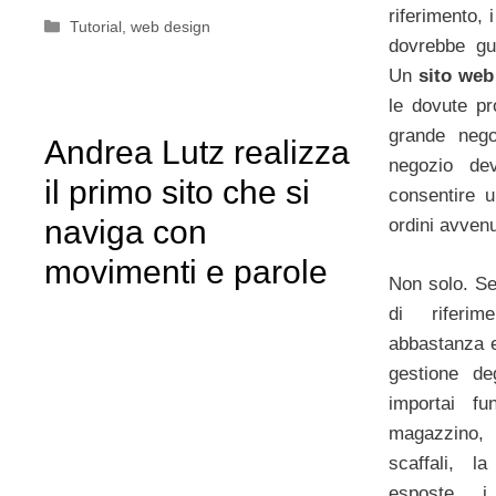
riferimento, 
Categorie
Tutorial
,
web design
dovrebbe gu
Un
sito we
le dovute pr
grande neg
Andrea Lutz realizza
negozio de
il primo sito che si
consentire u
naviga con
ordini avvenu
movimenti e parole
Non solo. S
di riferi
abbastanza e
gestione de
importai fu
magazzino,
scaffali, l
esposte, i