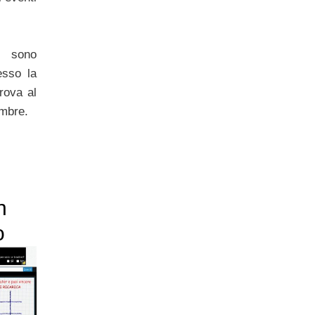
” sono
esso la
trova al
mbre.
n
o