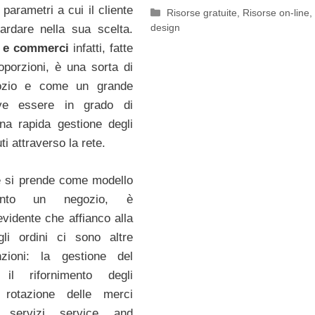
i parametri a cui il cliente
Categorie
Risorse gratuite
,
Risorse on-line
design
ardare nella sua scelta.
b e commerci
infatti, fatte
oporzioni, è una sorta di
ozio e come un grande
ve essere in grado di
na rapida gestione degli
ti attraverso la rete.
e si prende come modello
mento un negozio, è
vidente che affianco alla
gli ordini ci sono altre
nzioni: la gestione del
 il rifornimento degli
a rotazione delle merci
 servizi service and