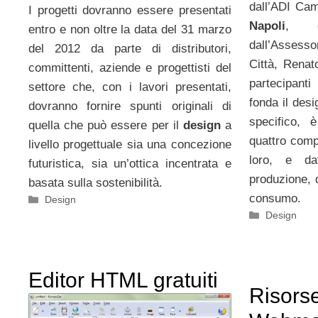
dall’ADI Ca
I progetti dovranno essere presentati
Napoli
, e
entro e non oltre la data del 31 marzo
dall’Assess
del 2012 da parte di distributori,
Città, Rena
committenti, aziende e progettisti del
partecipanti
settore che, con i lavori presentati,
fonda il des
dovranno fornire spunti originali di
specifico, 
quella che può essere per il
design
a
quattro comp
livello progettuale sia una concezione
loro, e da
futuristica, sia un’ottica incentrata e
produzione, d
basata sulla sostenibilità.
consumo.
Categorie
Design
Categorie
Design
Editor HTML gratuiti
Risorse