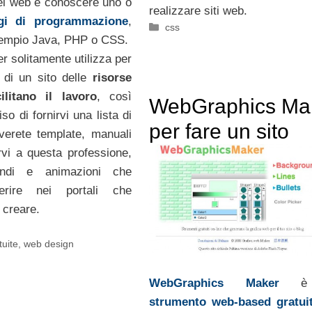
el web e conoscere uno o
realizzare siti web.
ggi di programmazione
,
Categorie
css
empio Java, PHP o CSS.
 solitamente utilizza per
 di un sito delle
risorse
ilitano il lavoro
, così
WebGraphics Ma
o di fornirvi una lista di
per fare un sito
overete template, manuali
rvi a questa professione,
fondi e animazioni che
serire nei portali che
 creare.
tuite
,
web design
WebGraphics Maker
è 
strumento web-based gratui