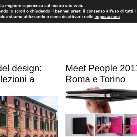
i la migliore esperienza sul nostro sito web.
ndo lo scroll o chiudendo il banner, presti il consenso all’uso di tutti i
ookie stiamo utilizzando o come disattivarli nelle
impostazioni
TUTORIAL
WORDPRESS
INSPIRATION
del design:
Meet People 201
lezioni a
Roma e Torino