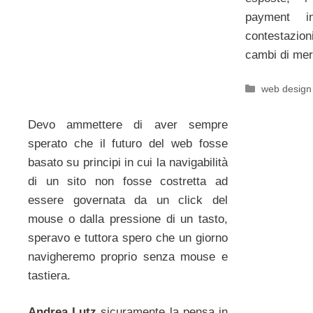
payment i
contestazio
cambi di mer
Categorie
web design
Devo ammettere di aver sempre
sperato che il futuro del web fosse
basato su principi in cui la navigabilità
di un sito non fosse costretta ad
essere governata da un click del
mouse o dalla pressione di un tasto,
speravo e tuttora spero che un giorno
navigheremo proprio senza mouse e
tastiera.
Andrea Lutz
sicuramente la pensa in