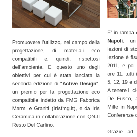
E’ in rampa 
Napoli
, un 
Promuovere l’utilizzo, nel campo della
lezioni di st
progettazione, di materiali eco
lezione è fis
compatibili e, quindi, rispettosi
2011, e poi
dell’ambiente. E’ questo uno degli
ore 11, tutti
obiettivi per cui è stata lanciata la
5, 12, 19 e 
seconda edizione di “
Active Design
“,
A tenere il c
un premio per la progettazione eco
De Fusco, a
compatibile indetto da FMG Fabbrica
Mille in Nap
Marmi e Graniti (Irisfmg.it), e da Iris
Conferenze de
Ceramica in collaborazione con QN-Il
Resto Del Carlino.
Grazie ad u