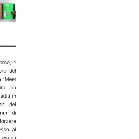
orso, e
bre del
a “Meet
uita da
ttiti in
ani del
ner
di
forzare
esso al
i eventi