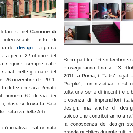
di lancio, nel
Comune di
interessante ciclo di
oria del
design
. La prima
sata per il 22 ottobre del
Sono partiti il 16 settembre sc
 a seguire, sempre dalle
proseguiranno fino al 13 otto
 i sabati nelle giornate del
2011, a Roma, i “Talks” legati 
del 26 novembre del 2011.
People”, un’iniziativa costit
iclo di lezioni sarà Renato
tutta una serie di incontri e diba
l numero 60 di via dei
presenza di imprenditori itali
oli, dove si trova la Sala
design, ma anche di
desig
l Palazzo delle Arti.
spicco che contribuiranno a raf
la conoscenza del design st
n’iniziativa patrocinata
grande pubblico durante tutti gl