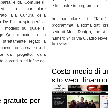
mpania, e dal
Comune di
e le mostre in programma.
d in particolare
orato alla Cultura della
In particolare, i “Talks
to De Fusco spiegherà ai
programmati a Roma tutti pr
 il modello sul quale si
sede di
Meet Design
, che si 
ign. Questo modello, nello
numero 94 di Via Quattro Nove
è strettamente legato a
Categorie
Eventi
onenti concatenate tra di
te dal progetto, dalla
alla vendita ed infine dal
Costo medio di u
sito web dinamic
 gratuite per