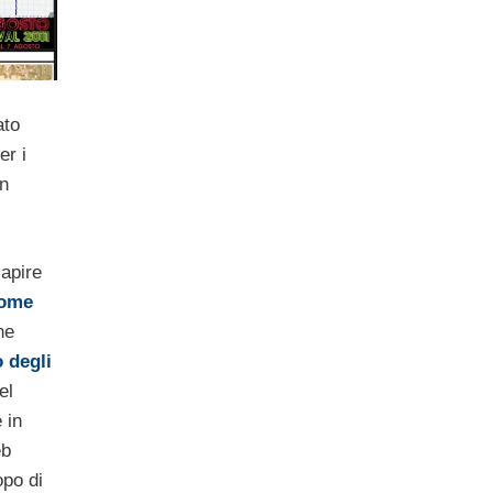
ato
er i
in
capire
ome
ne
 degli
el
 in
eb
opo di