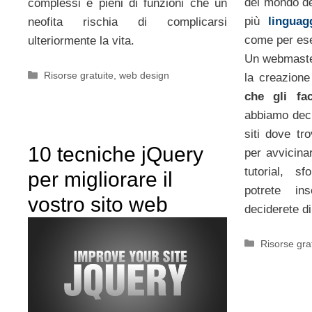
del mondo d
complessi e pieni di funzioni che un
più
lingua
neofita rischia di complicarsi
come per es
ulteriormente la vita.
Un webmaster
Categorie
Risorse gratuite
,
web design
la creazione
che gli fac
abbiamo decis
siti dove tr
10 tecniche jQuery
per avvicina
tutorial, s
per migliorare il
potrete in
vostro sito web
deciderete di
Categorie
Risorse gra