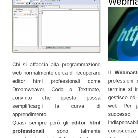
Webma
Chi si affaccia alla programmazione
Il
Webmast
web normalmente cerca di recuperare
professioni
editor html professionali come
termine si i
Dreamweaver, Coda o Textmate,
gestisce ed 
convinto che questo possa
web. Per p
semplificargli la curva di
successo
apprendimento.
indispen
Quasi sempre però gli
editor html
conoscenze 
professionali
sono talmente