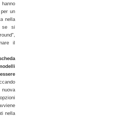
 hanno
 per un
a nella
 se si
ound”,
nare il
heda
odelli
essere
iccando
 nuova
pzioni
avviene
i nella