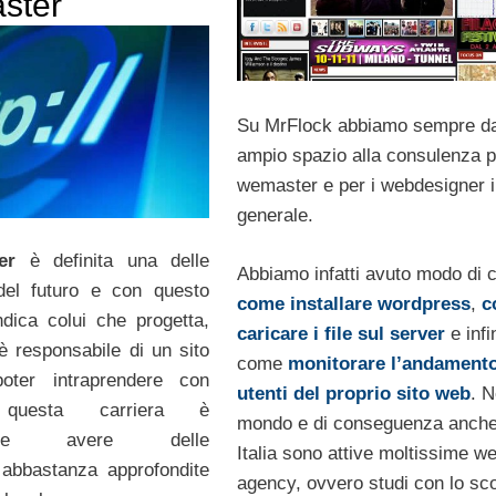
ster
Su MrFlock abbiamo sempre d
ampio spazio alla consulenza p
wemaster e per i webdesigner 
generale.
er
è definita una delle
Abbiamo infatti avuto modo di 
 del futuro e con questo
come installare wordpress
,
c
ndica colui che progetta,
caricare i file sul server
e infi
è responsabile di un sito
come
monitorare l’andamento
oter intraprendere con
utenti del proprio sito web
. N
 questa carriera è
mondo e di conseguenza anche
sabile avere delle
Italia sono attive moltissime w
abbastanza approfondite
agency, ovvero studi con lo sc