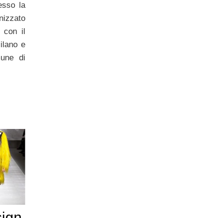
sso la
izzato
 con il
ilano e
mune di
ign