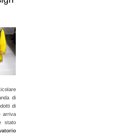
colare
anda di
dotti di
 arriva
 stato
vatorio