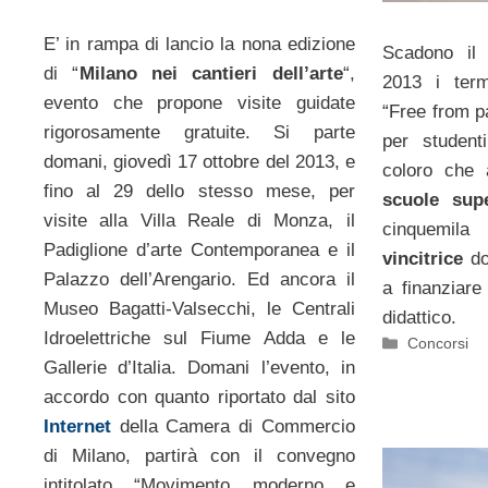
E’ in rampa di lancio la nona edizione
Scadono il 
di “
Milano nei cantieri dell’arte
“,
2013 i term
evento che propone visite guidate
“Free from p
rigorosamente gratuite. Si parte
per student
domani, giovedì 17 ottobre del 2013, e
coloro che 
fino al 29 dello stesso mese, per
scuole supe
visite alla Villa Reale di Monza, il
cinquemil
Padiglione d’arte Contemporanea e il
vincitrice
do
Palazzo dell’Arengario. Ed ancora il
a finanziare
Museo Bagatti-Valsecchi, le Centrali
didattico.
Idroelettriche sul Fiume Adda e le
Categorie
Concorsi
Gallerie d’Italia. Domani l’evento, in
accordo con quanto riportato dal sito
Internet
della Camera di Commercio
di Milano, partirà con il convegno
intitolato “Movimento moderno e