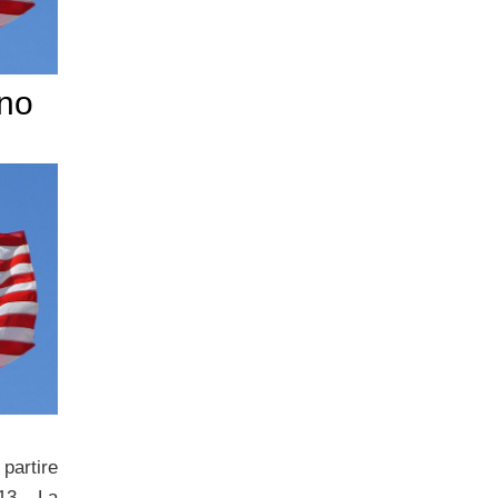
no
partire
13. La