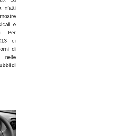
 infatti
mostre
icali e
i. Per
013 ci
orni di
 nelle
ubblici